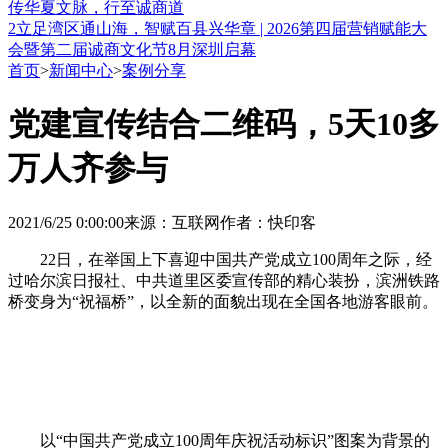
传华夏文脉，行至诚商道
2
立足湾区通山海，智赋百县兴华章 | 2026第四届营销赋能大
会暨第二届诚商文化节8月深圳启幕
首页
>
新闻中心
>
案例分享
党建宣传结合二维码，5天10多
万人齐参与
2021/6/25 0:00:00
来源：互联网
作者：快印客
22日，在举国上下喜迎中国共产党成立100周年之际，经
过哈尔滨日报社、中共道里区委宣传部的精心装扮，滨洲铁路
桥变身为“祝福桥”，以全新的面貌出现在全国各地游客眼前。
以“中国共产党成立100周年庆祝活动标识”图案为背景的