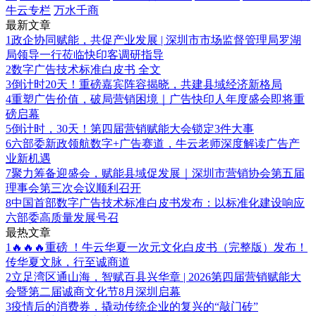
牛云专栏
万水千商
最新文章
1
政企协同赋能，共促产业发展 | 深圳市市场监督管理局罗湖
局领导一行莅临快印客调研指导
2
数字广告技术标准白皮书 全文
3
倒计时20天！重磅嘉宾阵容揭晓，共建县域经济新格局
4
重塑广告价值，破局营销困境｜广告快印人年度盛会即将重
磅启幕
5
倒计时，30天！第四届营销赋能大会锁定3件大事
6
六部委新政领航数字+广告赛道，牛云老师深度解读广告产
业新机遇
7
聚力筹备迎盛会，赋能县域促发展｜深圳市营销协会第五届
理事会第三次会议顺利召开
8
中国首部数字广告技术标准白皮书发布：以标准化建设响应
六部委高质量发展号召
最热文章
1
🔥🔥🔥重磅 ！牛云华夏一次元文化白皮书（完整版）发布！
传华夏文脉，行至诚商道
2
立足湾区通山海，智赋百县兴华章 | 2026第四届营销赋能大
会暨第二届诚商文化节8月深圳启幕
3
疫情后的消费券，撬动传统企业的复兴的“敲门砖”