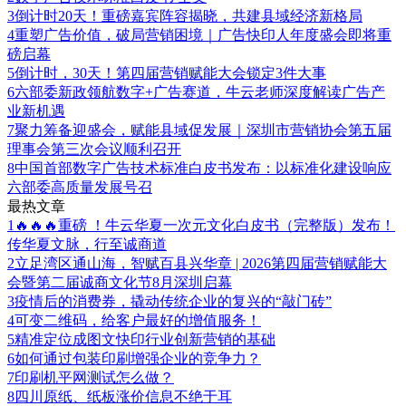
3
倒计时20天！重磅嘉宾阵容揭晓，共建县域经济新格局
4
重塑广告价值，破局营销困境｜广告快印人年度盛会即将重
磅启幕
5
倒计时，30天！第四届营销赋能大会锁定3件大事
6
六部委新政领航数字+广告赛道，牛云老师深度解读广告产
业新机遇
7
聚力筹备迎盛会，赋能县域促发展｜深圳市营销协会第五届
理事会第三次会议顺利召开
8
中国首部数字广告技术标准白皮书发布：以标准化建设响应
六部委高质量发展号召
最热文章
1
🔥🔥🔥重磅 ！牛云华夏一次元文化白皮书（完整版）发布！
传华夏文脉，行至诚商道
2
立足湾区通山海，智赋百县兴华章 | 2026第四届营销赋能大
会暨第二届诚商文化节8月深圳启幕
3
疫情后的消费券，撬动传统企业的复兴的“敲门砖”
4
可变二维码，给客户最好的增值服务！
5
精准定位成图文快印行业创新营销的基础
6
如何通过包装印刷增强企业的竞争力？
7
印刷机平网测试怎么做？
8
四川原纸、纸板涨价信息不绝于耳