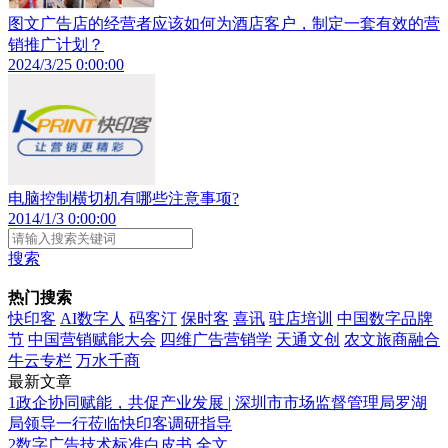
图文广告店的经营者应该如何为酒店客户，制定一套有效的营
销推广计划？
2024/3/25 0:00:00
电脑控制横切机有哪些注意事项?
2014/1/3 0:00:00
搜索
热门搜索
快印客
AI数字人
码客汀
保时客
喜讯
驻店培训
中国数字品牌
节
中国营销赋能大会
四维广告营销学
天通文创
农文旅商融合
牛云专栏
万水千商
最新文章
1
政企协同赋能，共促产业发展 | 深圳市市场监督管理局罗湖
局领导一行莅临快印客调研指导
2
数字广告技术标准白皮书 全文