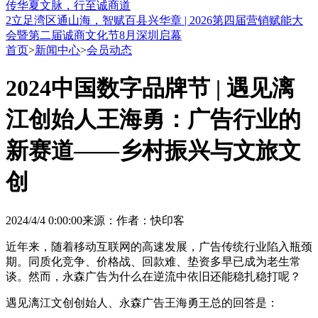
传华夏文脉，行至诚商道
2
立足湾区通山海，智赋百县兴华章 | 2026第四届营销赋能大
会暨第二届诚商文化节8月深圳启幕
首页
>
新闻中心
>
会员动态
2024中国数字品牌节 | 遇见漓
江创始人王海勇：广告行业的
新赛道——乡村振兴与文旅文
创
2024/4/4 0:00:00
来源：
作者：快印客
近年来，随着移动互联网的高速发展，广告传统行业陷入瓶颈
期。同质化竞争、价格战、回款难、垫资多早已成为老生常
谈。然而，永森广告为什么在逆流中依旧还能稳扎稳打呢？
遇见漓江文创创始人、永森广告王海勇王总的回答是：