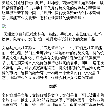
天通文创通过打造山海经、封神榜、西游记等主题系列IP，以
民俗科普的形式，推动中国优秀传统文化的传承与创新发展，
让世界重新了解中国，并且用中国传统圣贤IP结合技术营销
学，赋能百业文化新生态和企业营销的焕新发展！
| 天通文创目前已推出杯茶、抱枕、手机壳、布艺红包、挂饰
摆件、鼠标垫、文化T恤、礼品盒等设计精美的文创产品
文创与文旅相互融合，并不是简单的“1+1”，它们是相互赋能
的一个过程。我们企业可以结合当地独特的传统文化，将传统
圣贤文化IP具象化，打造具有文化内涵和附加值的品牌和产
品，满足消费者对文化价值和情感认同的需求。同时，运用技
术营销工具，可以拓宽营销渠道，将文创赋能的产品推向更广
阔的市场。这样的融合有助于构建一个全新的百业文化新生
态，推动产业的发展和升级，促进乡村振兴战略的实施。
结语
文化背后是文旅，文旅背后是文创，文创是唯一可以被带走的
文旅！去年以来，从音乐节到烧烤季，再到冰雪季，文旅业的
热度可谓一波接一波。我们有理由相信，中国文创正在蓬勃待