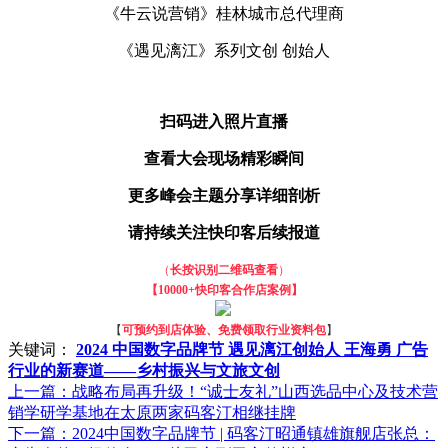
《牛云说营销》桂林城市总代理商
《遇见漓江》系列文创 创始人
扫码进入照片直播
查看大会现场精彩瞬间
更多峰会主题分享详细剖析
请持续关注快印客后续报道
（
长按识别二维码查看
）
【
10000+快印客合作店案例】
【
可预约到店体验、免费领取行业资料包
】
关键词：
2024 中国数字品牌节 遇见漓江创始人 王海勇 广告
行业的新赛道——乡村振兴与文旅文创
上一篇：
战略布局再升级！“诚士友礼”山西选品中心及技术营
销学研学基地在太原两家码客汀相继挂牌
下一篇：
2024中国数字品牌节 | 码客汀昭通镇雄旗舰店张总：