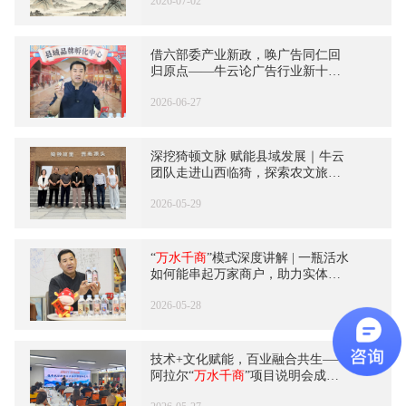
2026-07-02
借六部委产业新政，唤广告同仁回
归原点——牛云论广告行业新十年
破局之路
2026-06-27
深挖猗顿文脉 赋能县域发展｜牛云
团队走进山西临猗，探索农文旅商
数字融合新路径
2026-05-29
“
万水千商
”模式深度讲解 | 一瓶活水
如何能串起万家商户，助力实体突
围？
2026-05-28
技术+文化赋能，百业融合共生——
阿拉尔“
万水千商
”项目说明会成功
举行