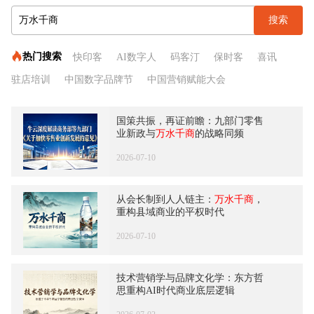
搜索
热门搜索
快印客
AI数字人
码客汀
保时客
喜讯
驻店培训
中国数字品牌节
中国营销赋能大会
四维广告营销学
天通文创
农文旅商融合
牛云专栏
国策共振，再证前瞻：九部门零售
万水千商
业新政与
万水千商
的战略同频
2026-07-10
从会长制到人人链主：
万水千商
，
重构县域商业的平权时代
2026-07-10
技术营销学与品牌文化学：东方哲
思重构AI时代商业底层逻辑