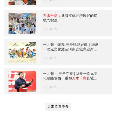
2026-05-27
万水千商
：县域实体经济振兴的接
地气实践
2026-05-26
一元归元铸魂 三圣赋能兴豫｜华夏
一次元文化激活河南县域商业新动
能
2026-05-25
一元归元 三圣立秦 | 华夏一次元文
化赋能陕西，重塑
万水千商
县域诚
商新格局
2026-05-22
点击查看更多