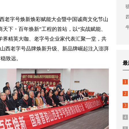
山西老字号焕新焕彩赋能大会暨中国诚商文化节山
商天下・百年焕新”工程的首站，以“实战赋能、
学界精英大咖、老字号企业家代表汇聚一堂，共
为山西老字号品牌焕新升级、新品牌崛起注入澎湃
行稳致远。
最
1
2
3
4
5