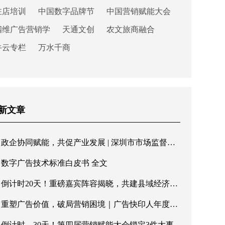
驻店培训
中国数字品牌节
中国营销赋能大会
四维广告营销学
天通文创
农文旅商融合
牛云专栏
万水千商
新文章
政企协同赋能，共促产业发展 | 深圳市市场监督管理局罗湖局领导一行莅临快印客调研指导
数字广告技术标准白皮书 全文
倒计时20天！重磅嘉宾阵容揭晓，共建县域经济新格局
重塑广告价值，破局营销困境｜广告快印人年度盛会即将重磅启幕
倒计时，30天！第四届营销赋能大会锁定3件大事