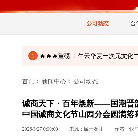
公司动态
合
🔥🔥🔥重磅 ！牛云华夏一次元文化白皮书（完整
1
首页
>
新闻中心
>
公司动态
诚商天下・百年焕新——国潮晋
中国诚商文化节山西分会圆满落
2026/3/27 0:00:00
来源：诚士友礼
作者：快