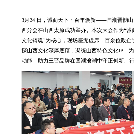
3月24 日，诚商天下・百年焕新——国潮晋韵
西分会在山西太原成功举办。本次大会作为“诚
文化铸魂”为核心，现场座无虚席，百余位政企
探山西文化深厚底蕴，凝练山西特色文化IP，
动能，助力三晋品牌在国潮浪潮中守正创新、