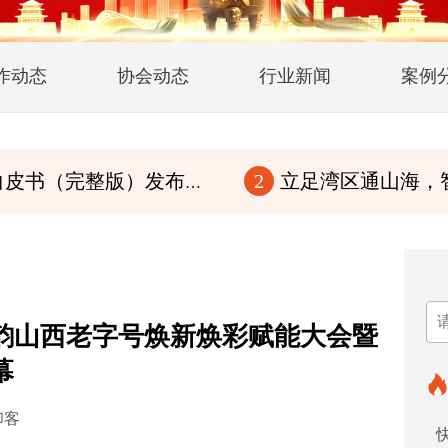
作动态
协会动态
行业新闻
案例
版）发布！传华夏文脉，行至诚商道
立足湾区通山海，智赋百县兴华章
2
韵山西老字号焕新焕彩赋能大会暨
幕
印客