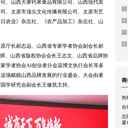
公司、山西大寨钙果食品有限公司、山西现代农
5
公司、太原市顶尖文化传播有限公司、太原市艺
6
今日农业》杂志社、《农产品加工》杂志社、山
7
8
厅原厅长郝志远、山西省专家学者协会副会长郝
老师、山西省版权协会会长王志文、山西省品牌协
家学者协会AI创业者分会温博文执行会长等多
赴这场赋能山西品牌发展的行业盛会。大会由著
商
省国学研究会副会长王修筑主持。
热线
合作
总
厦