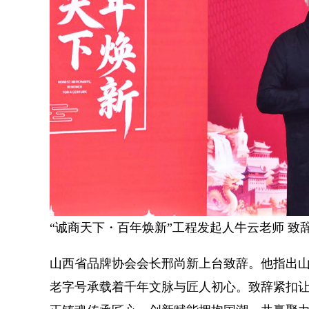
“诚商天下・百年焕新”工程发起人牛云老师 致
山西省品牌协会会长邢尚新上台致辞。他指出山
老字号承载着千年文脉与匠人初心。致辞紧扣让老