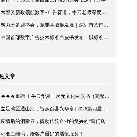
六部委新政领航数字+广告赛道，牛云老师深度解读广告产业新机遇
聚力筹备迎盛会，赋能县域促发展｜深圳市营销协会第五届理事会第三次会议顺利召开
中国首部数字广告技术标准白皮书发布：以标准化建设响应六部委高质量发展号召
热文章
🔥🔥🔥重磅 ！牛云华夏一次元文化白皮书（完整版）发布！传华夏文脉，行至诚商道
立足湾区通山海，智赋百县兴华章 | 2026第四届营销赋能大会暨第二届诚商文化节8月深圳启幕
疫情后的消费券，撬动传统企业的复兴的“敲门砖”
可变二维码，给客户最好的增值服务！